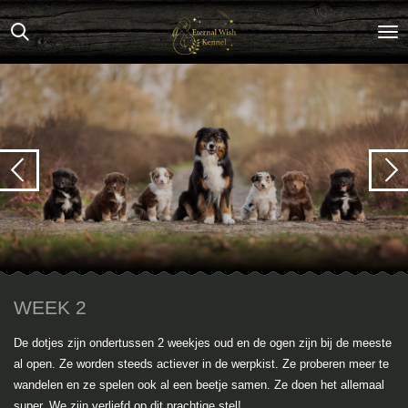
Ga
direct
naar
de
hoofdinhoud
WEEK 2
De dotjes zijn ondertussen 2 weekjes oud en de ogen zijn bij de meeste
al open. Ze worden steeds actiever in de werpkist. Ze proberen meer te
wandelen en ze spelen ook al een beetje samen. Ze doen het allemaal
super. We zijn verliefd op dit prachtige stel!